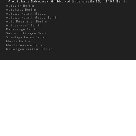
© Autohaus Sobkowski GmbH, Holländerstraße 53, 13407 Berlin
Autos in Berlin
Autohaus Berlin
Autowerkstatt Mazda
Autowerkstatt Mazda Berlin
Auto Reparatur Berlin
Autoverkauf Berlin
Fahrzeuge Berlin
Gebrauchtwagen Berlin
Günstige Autos Berlin
Mazda Berlin
Mazda Service Berlin
Neuwagen Verkauf Berlin