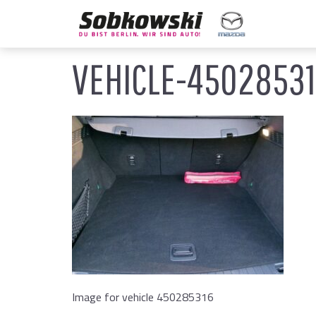
VEHICLE-4502853
Image for vehicle 450285316