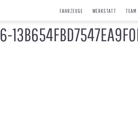
FAHRZEUGE
WERKSTATT
TEAM
16-13B654FBD7547EA9F