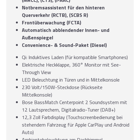
(MRCC), (CTS), (i-AAC)
Notbremsassistent für den hinteren
Querverkehr (RCTB), (SCBS R)
Frontüberwachung (FCTA)
Automatisch abblendender Innen- und
Außenspiegel
Convenience- & Sound-Paket (Diesel)
Qi: Induktives Laden (für kompatible Smartphones)
Elektrische Heckklappe, 360° Monitor mit See-
Through View
LED Beleuchtung in Türen und in Mittelkonsole
230 Volt/150W-Steckdose (Rückseite
Mittelkonsole)
Bose BassMatch Centerpoint 2 Soundsystem mit
12 Lautsprechern, Digitalradio-Tuner (DAB+)
12,3 Zoll Farbdisplay (Touchscreenbedienung bei
stehendem Fahrzeug für Apple CarPlay und Android
Auto)
Ambientebeleuchtung am Dachhimmel