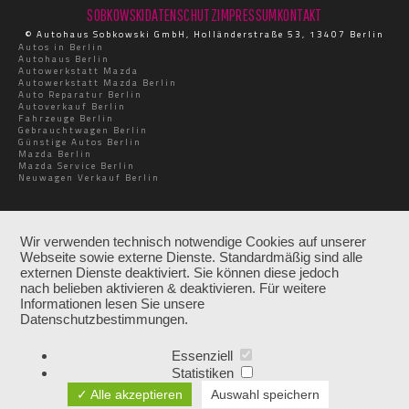
SOBKOWSKI
DATENSCHUTZ
IMPRESSUM
KONTAKT
© Autohaus Sobkowski GmbH, Holländerstraße 53, 13407 Berlin
Autos in Berlin
Autohaus Berlin
Autowerkstatt Mazda
Autowerkstatt Mazda Berlin
Auto Reparatur Berlin
Autoverkauf Berlin
Fahrzeuge Berlin
Gebrauchtwagen Berlin
Günstige Autos Berlin
Mazda Berlin
Mazda Service Berlin
Neuwagen Verkauf Berlin
Wir verwenden technisch notwendige Cookies auf unserer
Webseite sowie externe Dienste. Standardmäßig sind alle
externen Dienste deaktiviert. Sie können diese jedoch
nach belieben aktivieren & deaktivieren. Für weitere
Informationen lesen Sie unsere
Datenschutzbestimmungen.
Essenziell
Statistiken
✓ Alle akzeptieren
Auswahl speichern