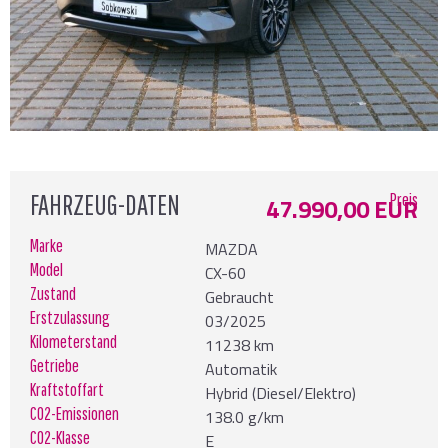
FAHRZEUG-DATEN
Preis
47.990,00 EUR
Marke
MAZDA
Model
CX-60
Zustand
Gebraucht
Erstzulassung
03/2025
Kilometerstand
11238 km
Getriebe
Automatik
Kraftstoffart
Hybrid (Diesel/Elektro)
CO2-Emissionen
138.0 g/km
CO2-Klasse
E