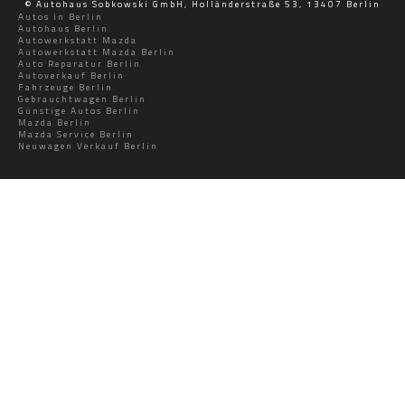
© Autohaus Sobkowski GmbH, Holländerstraße 53, 13407 Berlin
Autos in Berlin
Autohaus Berlin
Autowerkstatt Mazda
Autowerkstatt Mazda Berlin
Auto Reparatur Berlin
Autoverkauf Berlin
Fahrzeuge Berlin
Gebrauchtwagen Berlin
Günstige Autos Berlin
Mazda Berlin
Mazda Service Berlin
Neuwagen Verkauf Berlin