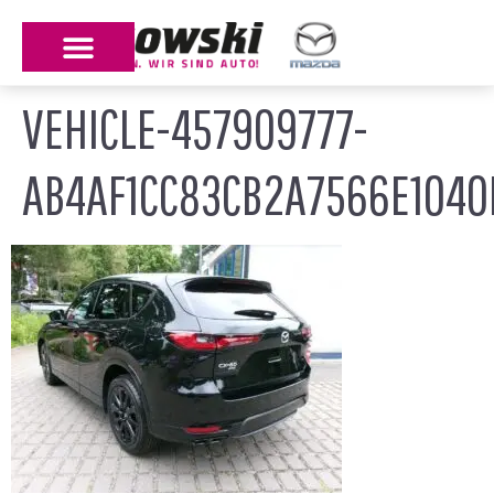
VEHICLE-457909777-
AB4AF1CC83CB2A7566E104