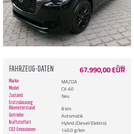
FAHRZEUG-DATEN
Preis
67.990,00 EUR
Marke
MAZDA
Model
CX-60
Zustand
Neu
Erstzulassung
Kilometerstand
8 km
Getriebe
Automatik
Kraftstoffart
Hybrid (Diesel/Elektro)
CO2-Emissionen
140.0 g/km