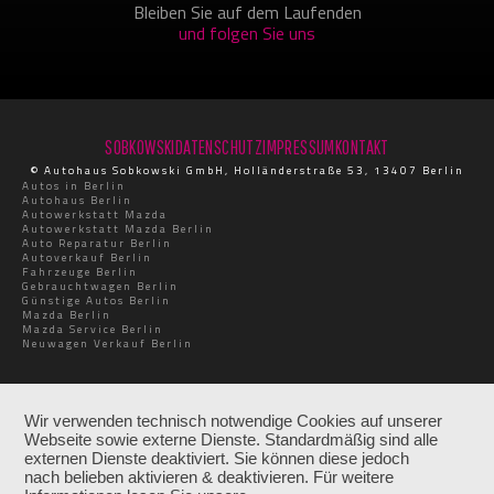
Bleiben Sie auf dem Laufenden
und folgen Sie uns
SOBKOWSKI
DATENSCHUTZ
IMPRESSUM
KONTAKT
© Autohaus Sobkowski GmbH, Holländerstraße 53, 13407 Berlin
Autos in Berlin
Autohaus Berlin
Autowerkstatt Mazda
Autowerkstatt Mazda Berlin
Auto Reparatur Berlin
Autoverkauf Berlin
Fahrzeuge Berlin
Gebrauchtwagen Berlin
Günstige Autos Berlin
Mazda Berlin
Mazda Service Berlin
Neuwagen Verkauf Berlin
Wir verwenden technisch notwendige Cookies auf unserer
Webseite sowie externe Dienste. Standardmäßig sind alle
externen Dienste deaktiviert. Sie können diese jedoch
nach belieben aktivieren & deaktivieren. Für weitere