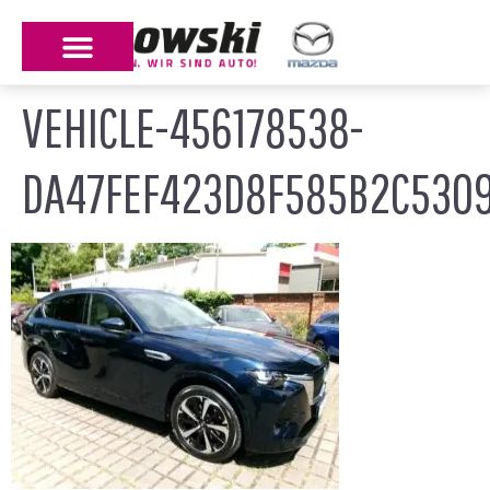
VEHICLE-456178538-
DA47FEF423D8F585B2C5309