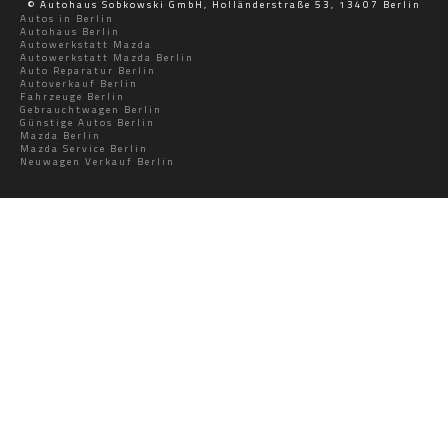
© Autohaus Sobkowski GmbH, Holländerstraße 53, 13407 Berlin
Autos in Berlin
Autohaus Berlin
Autowerkstatt Mazda
Autowerkstatt Mazda Berlin
Auto Reparatur Berlin
Autoverkauf Berlin
Fahrzeuge Berlin
Gebrauchtwagen Berlin
Günstige Autos Berlin
Mazda Berlin
Mazda Service Berlin
Neuwagen Verkauf Berlin