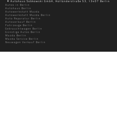
© Autohaus Sobkowski GmbH, Holländerstraße 53, 13407 Berlin
Autos in Berlin
Autohaus Berlin
Autowerkstatt Mazda
Autowerkstatt Mazda Berlin
Auto Reparatur Berlin
Autoverkauf Berlin
Fahrzeuge Berlin
Gebrauchtwagen Berlin
Günstige Autos Berlin
Mazda Berlin
Mazda Service Berlin
Neuwagen Verkauf Berlin