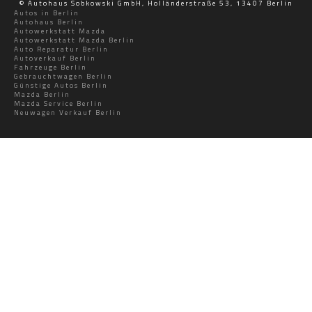
© Autohaus Sobkowski GmbH, Holländerstraße 53, 13407 Berlin
Autos in Berlin
Autohaus Berlin
Autowerkstatt Mazda
Autowerkstatt Mazda Berlin
Auto Reparatur Berlin
Autoverkauf Berlin
Fahrzeuge Berlin
Gebrauchtwagen Berlin
Günstige Autos Berlin
Mazda Berlin
Mazda Service Berlin
Neuwagen Verkauf Berlin