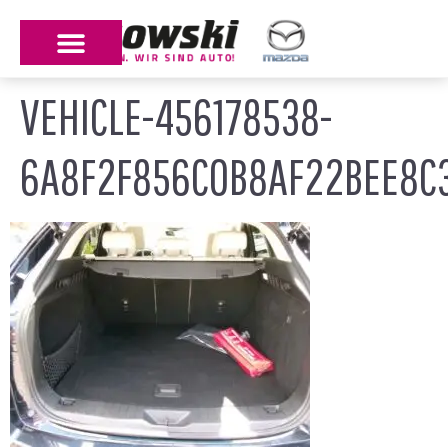
VEHICLE-456178538-
6A8F2F856C0B8AF22BEE8C