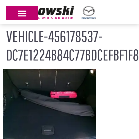
VEHICLE-456178537-
DC7E1224B84C77BDCEFBF1F