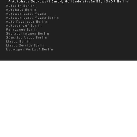
© Autohaus Sobkowski GmbH, Holländerstraße 53, 13407 Berlin
Autos in Berlin
Autohaus Berlin
Autowerkstatt Mazda
Autowerkstatt Mazda Berlin
Auto Reparatur Berlin
Autoverkauf Berlin
Fahrzeuge Berlin
Gebrauchtwagen Berlin
Günstige Autos Berlin
Mazda Berlin
Mazda Service Berlin
Neuwagen Verkauf Berlin