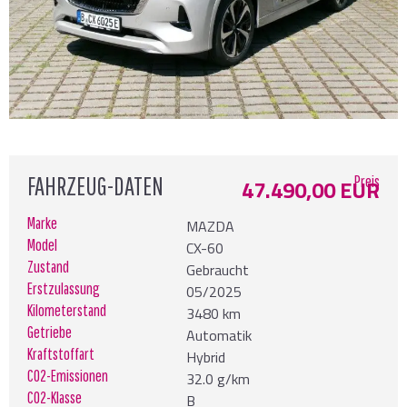
FAHRZEUG-DATEN
Preis
47.490,00 EUR
Marke
MAZDA
Model
CX-60
Zustand
Gebraucht
Erstzulassung
05/2025
Kilometerstand
3480 km
Getriebe
Automatik
Kraftstoffart
Hybrid
CO2-Emissionen
32.0 g/km
CO2-Klasse
B