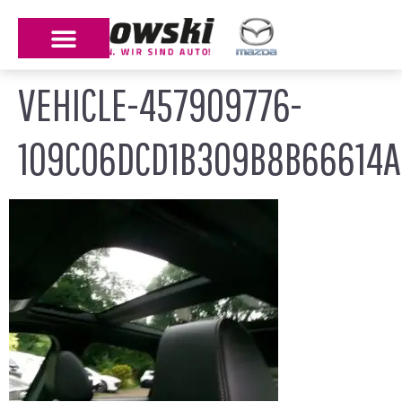
VEHICLE-457909776-
109C06DCD1B309B8B66614