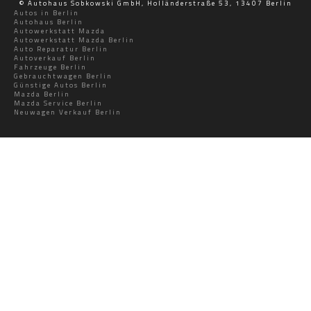
© Autohaus Sobkowski GmbH, Holländerstraße 53, 13407 Berlin
Autos in Berlin
Autohaus Berlin
Autowerkstatt Mazda
Autowerkstatt Mazda Berlin
Auto Reparatur Berlin
Autoverkauf Berlin
Fahrzeuge Berlin
Gebrauchtwagen Berlin
Günstige Autos Berlin
Mazda Berlin
Mazda Service Berlin
Neuwagen Verkauf Berlin