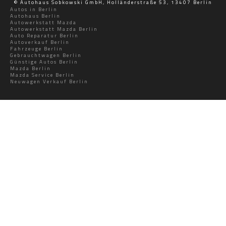
© Autohaus Sobkowski GmbH, Holländerstraße 53, 13407 Berlin
Autos in Berlin
Autohaus Berlin
Autowerkstatt Mazda
Autowerkstatt Mazda Berlin
Auto Reparatur Berlin
Autoverkauf Berlin
Fahrzeuge Berlin
Gebrauchtwagen Berlin
Günstige Autos Berlin
Mazda Berlin
Mazda Service Berlin
Neuwagen Verkauf Berlin