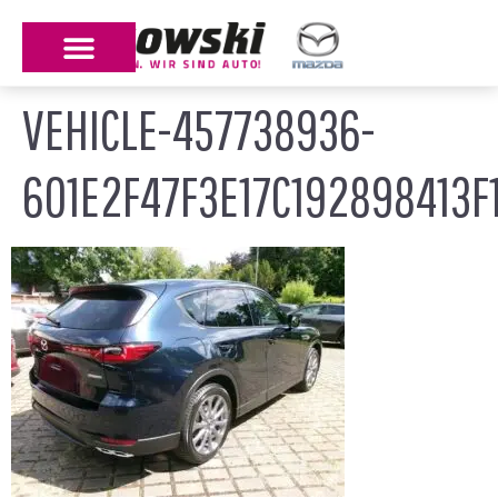
VEHICLE-457738936-
601E2F47F3E17C192898413F