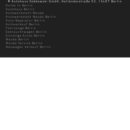
© Autohaus Sobkowski GmbH, Holländerstraße 53, 13407 Berlin
Autos in Berlin
Autohaus Berlin
Autowerkstatt Mazda
Autowerkstatt Mazda Berlin
Auto Reparatur Berlin
Autoverkauf Berlin
Fahrzeuge Berlin
Gebrauchtwagen Berlin
Günstige Autos Berlin
Mazda Berlin
Mazda Service Berlin
Neuwagen Verkauf Berlin