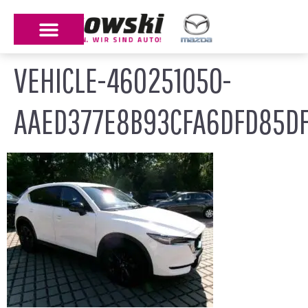
VEHICLE-460251050-
AAED377E8B93CFA6DFD85DF