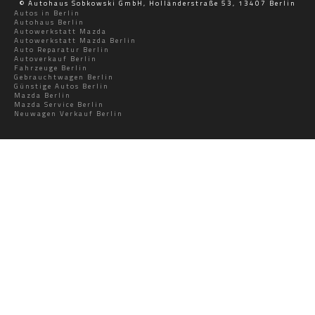
© Autohaus Sobkowski GmbH, Holländerstraße 53, 13407 Berlin
Autos in Berlin
Autohaus Berlin
Autowerkstatt Mazda
Autowerkstatt Mazda Berlin
Auto Reparatur Berlin
Autoverkauf Berlin
Fahrzeuge Berlin
Gebrauchtwagen Berlin
Günstige Autos Berlin
Mazda Berlin
Mazda Service Berlin
Neuwagen Verkauf Berlin