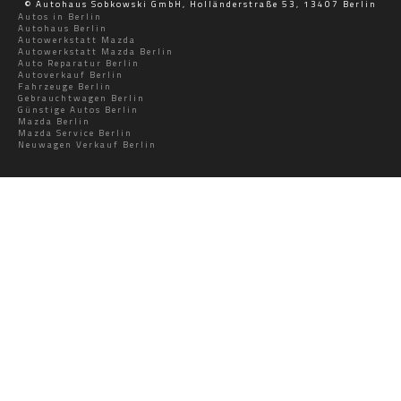
© Autohaus Sobkowski GmbH, Holländerstraße 53, 13407 Berlin
Autos in Berlin
Autohaus Berlin
Autowerkstatt Mazda
Autowerkstatt Mazda Berlin
Auto Reparatur Berlin
Autoverkauf Berlin
Fahrzeuge Berlin
Gebrauchtwagen Berlin
Günstige Autos Berlin
Mazda Berlin
Mazda Service Berlin
Neuwagen Verkauf Berlin