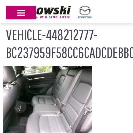
VEHICLE-448212777-
BC237959F58CC6CADCDEBBC