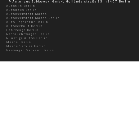
© Autohaus Sobkowski GmbH, Holländerstraße 53, 13407 Berlin
Autos in Berlin
Autohaus Berlin
Autowerkstatt Mazda
Autowerkstatt Mazda Berlin
Auto Reparatur Berlin
Autoverkauf Berlin
Fahrzeuge Berlin
Gebrauchtwagen Berlin
Günstige Autos Berlin
Mazda Berlin
Mazda Service Berlin
Neuwagen Verkauf Berlin