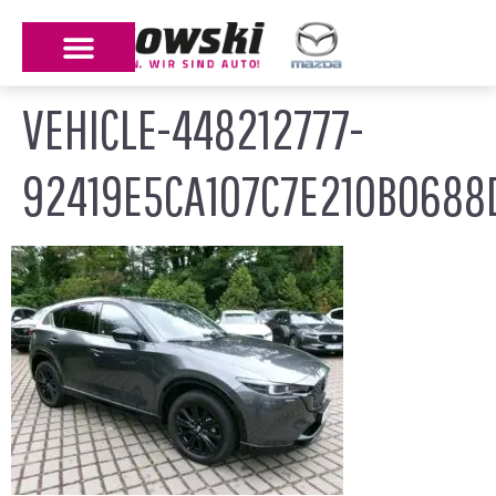
VEHICLE-448212777-
92419E5CA107C7E210B0688