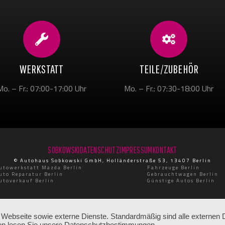
WERKSTATT
TEILE/ZUBEHÖR
Mo. – Fr.: 07:00-17:00 Uhr
Mo. – Fr.: 07:30-18:00 Uhr
SOBKOWSKI
DATENSCHUTZ
IMPRESSUM
KONTAKT
© Autohaus Sobkowski GmbH, Holländerstraße 53, 13407 Berlin
utowerkstatt Mazda Berlin
Fahrzeuge Berlin
uto Reparatur Berlin
Gebrauchtwagen Berlin
utoverkauf Berlin
Günstige Autos Berlin
ebseite sowie externe Dienste. Standardmäßig sind alle externen Di
ionen lesen Sie unsere Datenschutzbestimmungen.