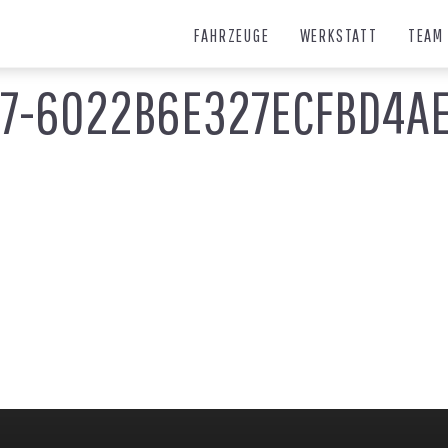
FAHRZEUGE
WERKSTATT
TEAM
47-6022B6E327ECFBD4A