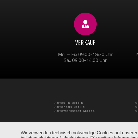
VERKAUF
Mo. – Fr.: 09:00-18:30 Uhr
Sa.: 09:00-14:00 Uhr
Autos in Berlin
A
Autohaus Berlin
A
Autowerkstatt Mazda
A
Wir verwenden technisch notwendige Cookies auf unserer W
belieben aktivieren & deaktivieren. Für weitere Informat