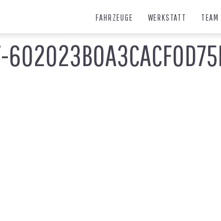
FAHRZEUGE
WERKSTATT
TEAM
97-602023B0A3CACF0D7