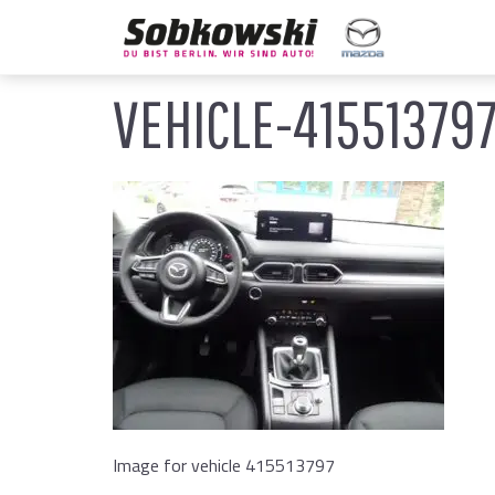
VEHICLE-4155137
Image for vehicle 415513797