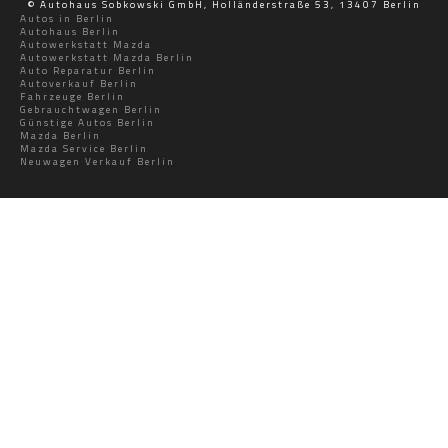
© Autohaus Sobkowski GmbH, Holländerstraße 53, 13407 Berlin
Autos in Berlin
Autohaus Berlin
Autowerkstatt Mazda
Autowerkstatt Mazda Berlin
Auto Reparatur Berlin
Autoverkauf Berlin
Fahrzeuge Berlin
Gebrauchtwagen Berlin
Günstige Autos Berlin
Mazda Berlin
Mazda Service Berlin
Neuwagen Verkauf Berlin