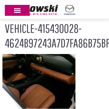
VEHICLE-415430028-
4624B97243A7D7FA86B75BF