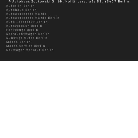
© Autohaus Sobkowski GmbH, Holländerstraße 53, 13407 Berlin
Autos in Berlin
Autohaus Berlin
Autowerkstatt Mazda
Autowerkstatt Mazda Berlin
Auto Reparatur Berlin
Autoverkauf Berlin
Fahrzeuge Berlin
Gebrauchtwagen Berlin
Günstige Autos Berlin
Mazda Berlin
Mazda Service Berlin
Neuwagen Verkauf Berlin