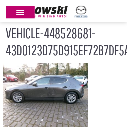
VEHICLE-448528681-
43D0123D75D915EF72B7DF5