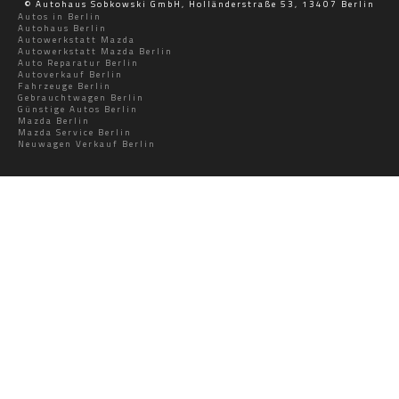
© Autohaus Sobkowski GmbH, Holländerstraße 53, 13407 Berlin
Autos in Berlin
Autohaus Berlin
Autowerkstatt Mazda
Autowerkstatt Mazda Berlin
Auto Reparatur Berlin
Autoverkauf Berlin
Fahrzeuge Berlin
Gebrauchtwagen Berlin
Günstige Autos Berlin
Mazda Berlin
Mazda Service Berlin
Neuwagen Verkauf Berlin