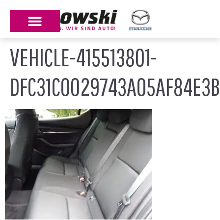
VEHICLE-415513801-
DFC31C0029743A05AF84E3B