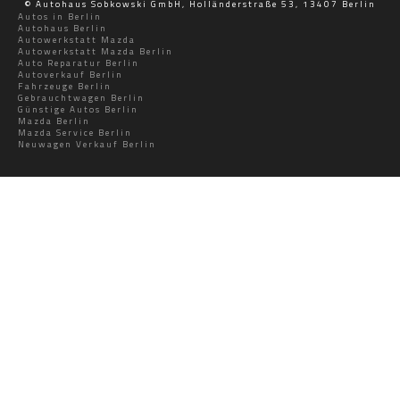
© Autohaus Sobkowski GmbH, Holländerstraße 53, 13407 Berlin
Autos in Berlin
Autohaus Berlin
Autowerkstatt Mazda
Autowerkstatt Mazda Berlin
Auto Reparatur Berlin
Autoverkauf Berlin
Fahrzeuge Berlin
Gebrauchtwagen Berlin
Günstige Autos Berlin
Mazda Berlin
Mazda Service Berlin
Neuwagen Verkauf Berlin