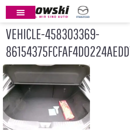
VEHICLE-458303369-
86154375FCFAF4D0224AEDD