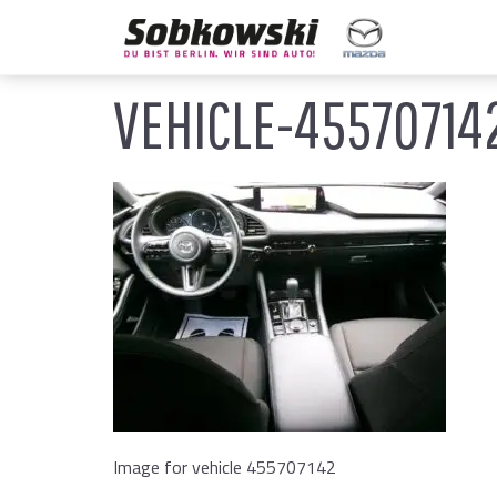
VEHICLE-4557071
Image for vehicle 455707142