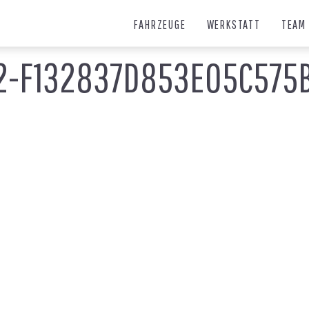
FAHRZEUGE
WERKSTATT
TEAM
42-F132837D853E05C575