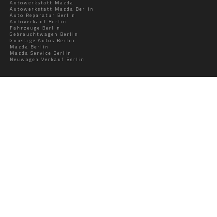
Autowerkstatt Mazda
Autowerkstatt Mazda Berlin
Auto Reparatur Berlin
Autoverkauf Berlin
Fahrzeuge Berlin
Gebrauchtwagen Berlin
Günstige Autos Berlin
Mazda Berlin
Mazda Service Berlin
Neuwagen Verkauf Berlin