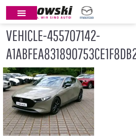
VEHICLE-455707142-
A1ABFEA831890753CE1F8DB