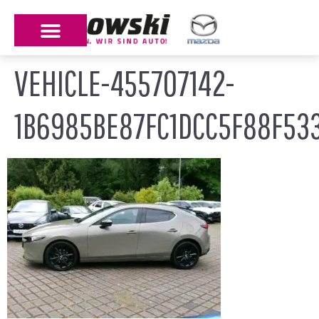
VEHICLE-455707142-
1B6985BE87FC1DCC5F88F53