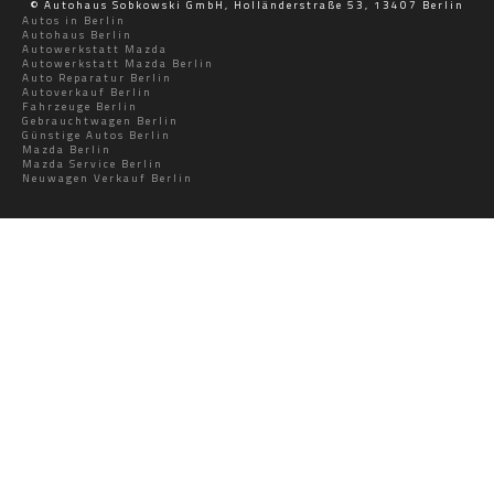
© Autohaus Sobkowski GmbH, Holländerstraße 53, 13407 Berlin
Autos in Berlin
Autohaus Berlin
Autowerkstatt Mazda
Autowerkstatt Mazda Berlin
Auto Reparatur Berlin
Autoverkauf Berlin
Fahrzeuge Berlin
Gebrauchtwagen Berlin
Günstige Autos Berlin
Mazda Berlin
Mazda Service Berlin
Neuwagen Verkauf Berlin