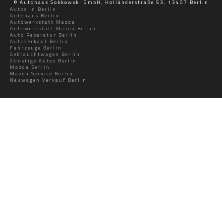
© Autohaus Sobkowski GmbH, Holländerstraße 53, 13407 Berlin
Autos in Berlin
Autohaus Berlin
Autowerkstatt Mazda
Autowerkstatt Mazda Berlin
Auto Reparatur Berlin
Autoverkauf Berlin
Fahrzeuge Berlin
Gebrauchtwagen Berlin
Günstige Autos Berlin
Mazda Berlin
Mazda Service Berlin
Neuwagen Verkauf Berlin