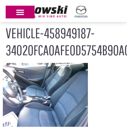
VEHICLE-458949187-
34020FCA0AFE0D5754B90A