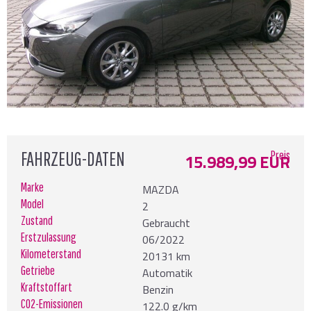
FAHRZEUG-DATEN
Preis
15.989,99 EUR
Marke
MAZDA
Model
2
Zustand
Gebraucht
Erstzulassung
06/2022
Kilometerstand
20131 km
Getriebe
Automatik
Kraftstoffart
Benzin
CO2-Emissionen
122.0 g/km