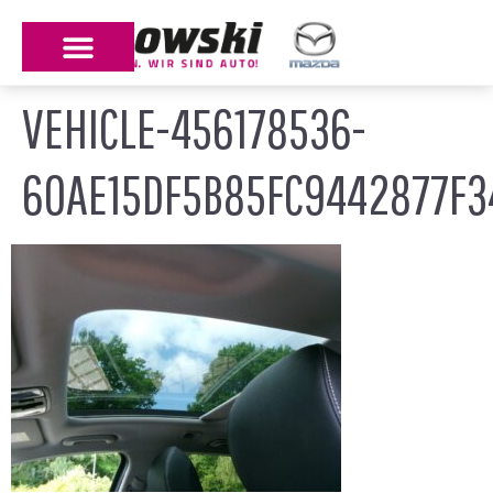
VEHICLE-456178536-
60AE15DF5B85FC9442877F3