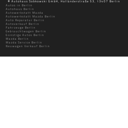
© Autohaus Sobkowski GmbH, Holländerstraße 53, 13407 Berlin
Autos in Berlin
Autohaus Berlin
Autowerkstatt Mazda
Autowerkstatt Mazda Berlin
Auto Reparatur Berlin
Autoverkauf Berlin
Fahrzeuge Berlin
Gebrauchtwagen Berlin
Günstige Autos Berlin
Mazda Berlin
Mazda Service Berlin
Neuwagen Verkauf Berlin