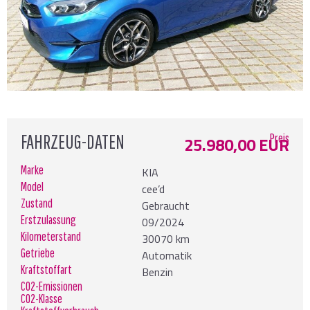
FAHRZEUG-DATEN
Preis
25.980,00 EUR
Marke
KIA
Model
cee’d
Zustand
Gebraucht
Erstzulassung
09/2024
Kilometerstand
30070 km
Getriebe
Automatik
Kraftstoffart
Benzin
CO2-Emissionen
CO2-Klasse