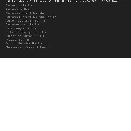
© Autohaus Sobkowski GmbH, Holländerstraße 53, 13407 Berlin
Autos in Berlin
Autohaus Berlin
Autowerkstatt Mazda
Autowerkstatt Mazda Berlin
Auto Reparatur Berlin
Autoverkauf Berlin
Fahrzeuge Berlin
Gebrauchtwagen Berlin
Günstige Autos Berlin
Mazda Berlin
Mazda Service Berlin
Neuwagen Verkauf Berlin