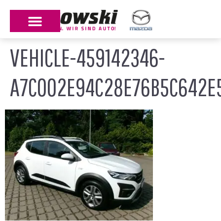
VEHICLE-459142346-
A7C002E94C28E76B5C642E