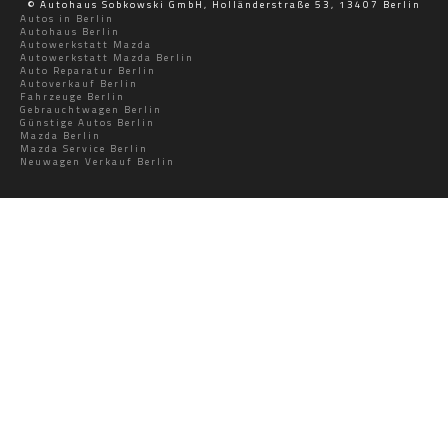
© Autohaus Sobkowski GmbH, Holländerstraße 53, 13407 Berlin
Autos in Berlin
Autohaus Berlin
Autowerkstatt Mazda
Autowerkstatt Mazda Berlin
Auto Reparatur Berlin
Autoverkauf Berlin
Fahrzeuge Berlin
Gebrauchtwagen Berlin
Günstige Autos Berlin
Mazda Berlin
Mazda Service Berlin
Neuwagen Verkauf Berlin