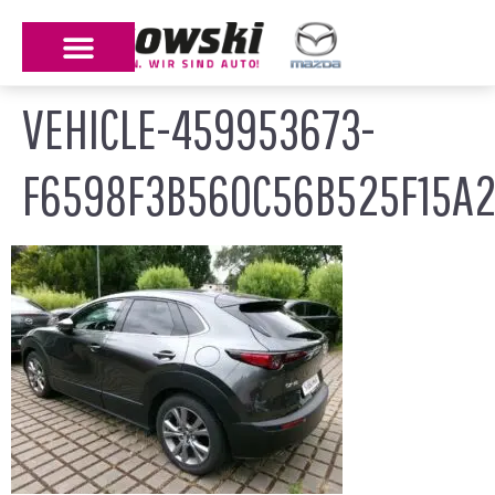
VEHICLE-459953673-
F6598F3B560C56B525F15A2