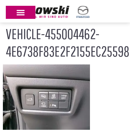
VEHICLE-455004462-
4E6738F83E2F2155EC25598