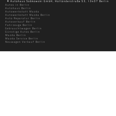
© Autohaus Sobkowski GmbH, Holländerstraße 53, 13407 Berlin
Autos in Berlin
Autohaus Berlin
Autowerkstatt Mazda
Autowerkstatt Mazda Berlin
Auto Reparatur Berlin
Autoverkauf Berlin
Fahrzeuge Berlin
Gebrauchtwagen Berlin
Günstige Autos Berlin
Mazda Berlin
Mazda Service Berlin
Neuwagen Verkauf Berlin