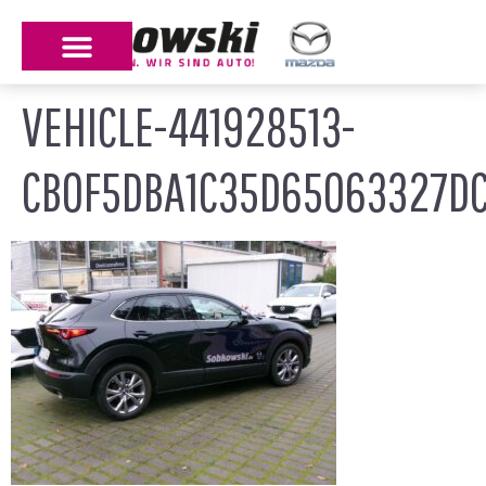
VEHICLE-441928513-
CB0F5DBA1C35D65063327D