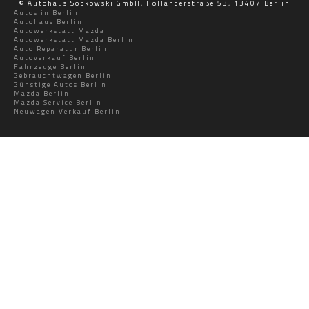
© Autohaus Sobkowski GmbH, Holländerstraße 53, 13407 Berlin
Autos in Berlin
Autohaus Berlin
Autowerkstatt Mazda
Autowerkstatt Mazda Berlin
Auto Reparatur Berlin
Autoverkauf Berlin
Fahrzeuge Berlin
Gebrauchtwagen Berlin
Günstige Autos Berlin
Mazda Berlin
Mazda Service Berlin
Neuwagen Verkauf Berlin