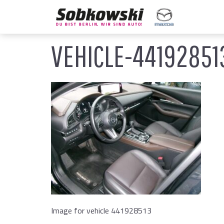
VEHICLE-4419285
Image for vehicle 441928513