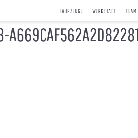
FAHRZEUGE
WERKSTATT
TEAM
13-A669CAF562A2D8228