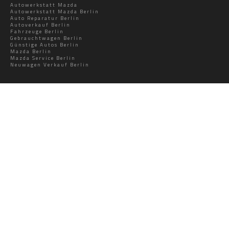
Autowerkstatt Mazda
Autowerkstatt Mazda Berlin
Auto Reparatur Berlin
Autoverkauf Berlin
Fahrzeuge Berlin
Gebrauchtwagen Berlin
Günstige Autos Berlin
Mazda Berlin
Mazda Service Berlin
Neuwagen Verkauf Berlin