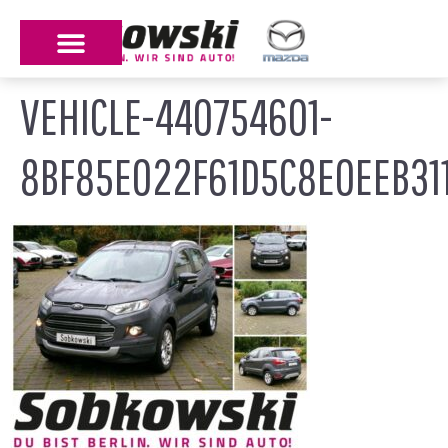
VEHICLE-440754601-
8BF85E022F61D5C8E0EEB31