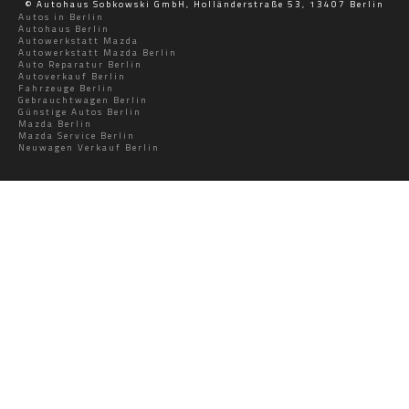
© Autohaus Sobkowski GmbH, Holländerstraße 53, 13407 Berlin
Autos in Berlin
Autohaus Berlin
Autowerkstatt Mazda
Autowerkstatt Mazda Berlin
Auto Reparatur Berlin
Autoverkauf Berlin
Fahrzeuge Berlin
Gebrauchtwagen Berlin
Günstige Autos Berlin
Mazda Berlin
Mazda Service Berlin
Neuwagen Verkauf Berlin