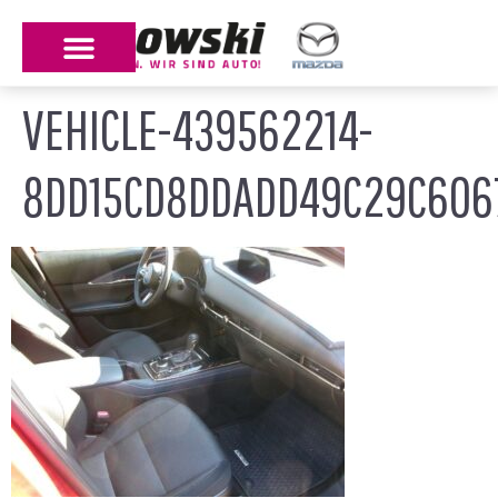
VEHICLE-439562214-
8DD15CD8DDADD49C29C6067