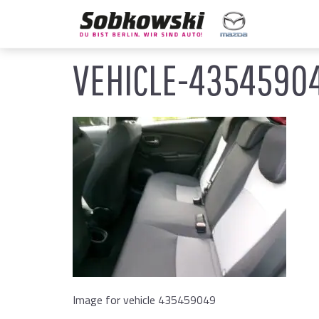
VEHICLE-4354590
Image for vehicle 435459049