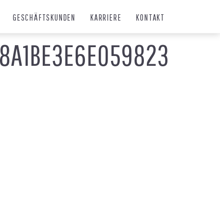
GESCHÄFTSKUNDEN
KARRIERE
KONTAKT
68A1BE3E6E059823