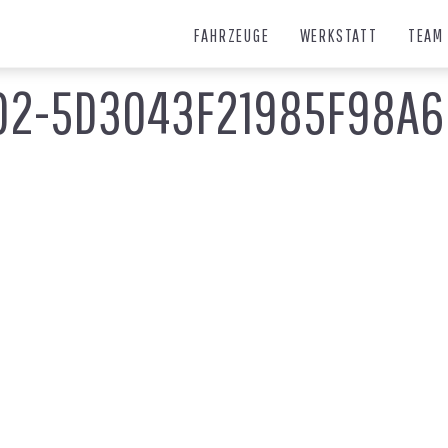
FAHRZEUGE
WERKSTATT
TEAM
02-5D3043F21985F98A