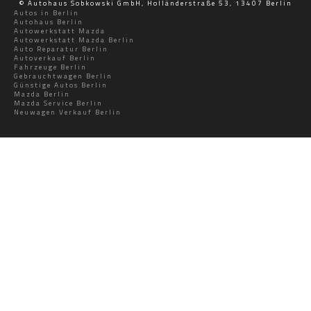
© Autohaus Sobkowski GmbH, Holländerstraße 53, 13407 Berlin
Autos in Berlin
Autohaus Berlin
Autowerkstatt Mazda
Autowerkstatt Mazda Berlin
Auto Reparatur Berlin
Autoverkauf Berlin
Fahrzeuge Berlin
Gebrauchtwagen Berlin
Günstige Autos Berlin
Mazda Berlin
Mazda Service Berlin
Neuwagen Verkauf Berlin