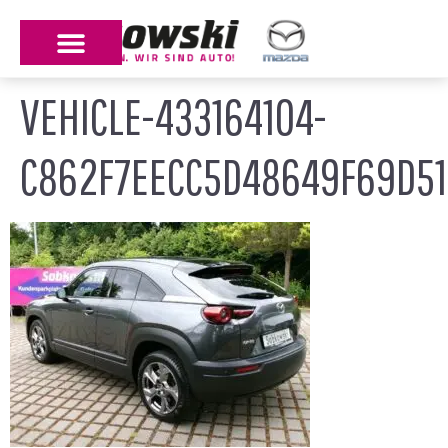
VEHICLE-433164104-
C862F7EECC5D48649F69D51