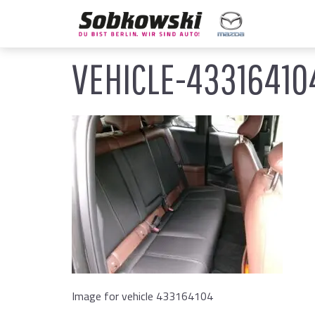
VEHICLE-4331641
Image for vehicle 433164104