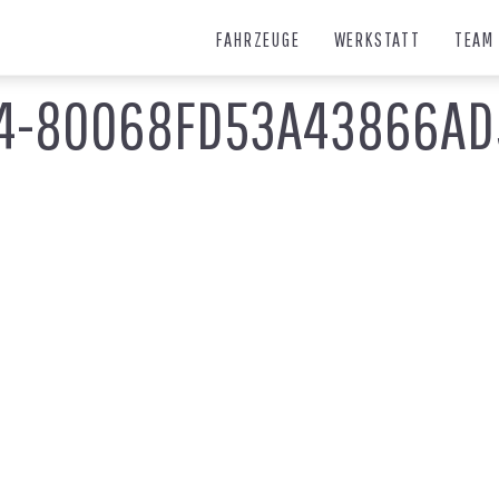
FAHRZEUGE
WERKSTATT
TEAM
04-80068FD53A43866AD