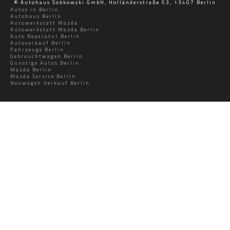
© Autohaus Sobkowski GmbH, Holländerstraße 53, 13407 Berlin
Autos in Berlin
Autohaus Berlin
Autowerkstatt Mazda
Autowerkstatt Mazda Berlin
Auto Reparatur Berlin
Autoverkauf Berlin
Fahrzeuge Berlin
Gebrauchtwagen Berlin
Günstige Autos Berlin
Mazda Berlin
Mazda Service Berlin
Neuwagen Verkauf Berlin