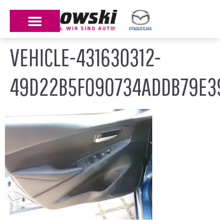
VEHICLE-431630312-
49D22B5F090734ADDB79E3