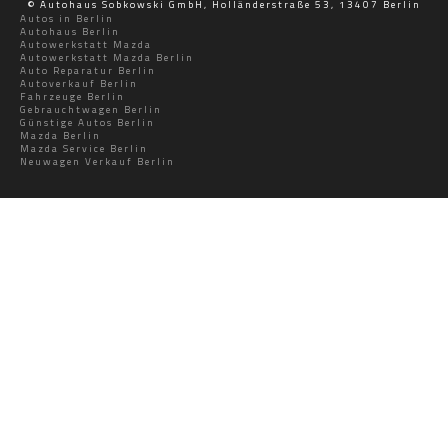
© Autohaus Sobkowski GmbH, Holländerstraße 53, 13407 Berlin
Autos in Berlin
Autohaus Berlin
Autowerkstatt Mazda
Autowerkstatt Mazda Berlin
Auto Reparatur Berlin
Autoverkauf Berlin
Fahrzeuge Berlin
Gebrauchtwagen Berlin
Günstige Autos Berlin
Mazda Berlin
Mazda Service Berlin
Neuwagen Verkauf Berlin