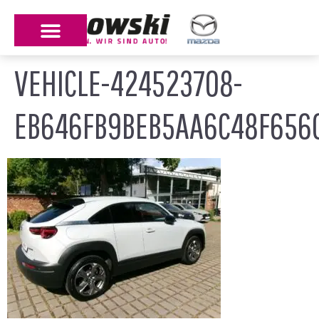
VEHICLE-424523708-
EB646FB9BEB5AA6C48F6560