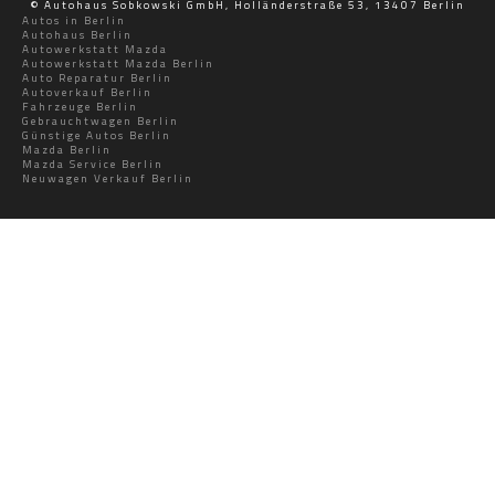
© Autohaus Sobkowski GmbH, Holländerstraße 53, 13407 Berlin
Autos in Berlin
Autohaus Berlin
Autowerkstatt Mazda
Autowerkstatt Mazda Berlin
Auto Reparatur Berlin
Autoverkauf Berlin
Fahrzeuge Berlin
Gebrauchtwagen Berlin
Günstige Autos Berlin
Mazda Berlin
Mazda Service Berlin
Neuwagen Verkauf Berlin