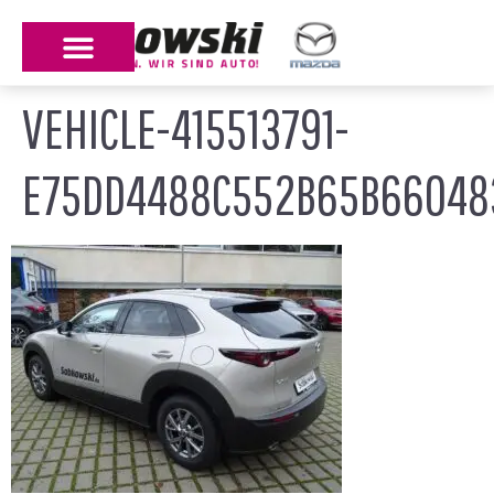
VEHICLE-415513791-
E75DD4488C552B65B660483