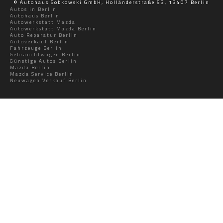
© Autohaus Sobkowski GmbH, Holländerstraße 53, 13407 Berlin
Autos in Berlin
Autohaus Berlin
Autowerkstatt Mazda
Autowerkstatt Mazda Berlin
Auto Reparatur Berlin
Autoverkauf Berlin
Fahrzeuge Berlin
Gebrauchtwagen Berlin
Günstige Autos Berlin
Mazda Berlin
Mazda Service Berlin
Neuwagen Verkauf Berlin