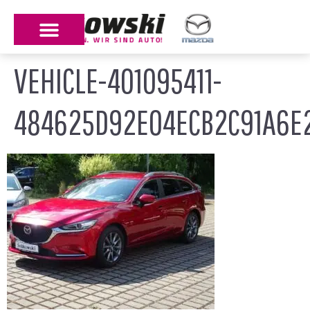
VEHICLE-401095411-
484625D92E04ECB2C91A6E