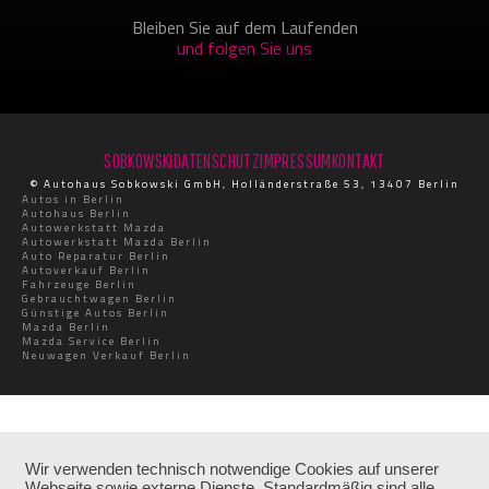
Bleiben Sie auf dem Laufenden
und folgen Sie uns
SOBKOWSKI
DATENSCHUTZ
IMPRESSUM
KONTAKT
© Autohaus Sobkowski GmbH, Holländerstraße 53, 13407 Berlin
Autos in Berlin
Autohaus Berlin
Autowerkstatt Mazda
Autowerkstatt Mazda Berlin
Auto Reparatur Berlin
Autoverkauf Berlin
Fahrzeuge Berlin
Gebrauchtwagen Berlin
Günstige Autos Berlin
Mazda Berlin
Mazda Service Berlin
Neuwagen Verkauf Berlin
Wir verwenden technisch notwendige Cookies auf unserer
Webseite sowie externe Dienste. Standardmäßig sind alle